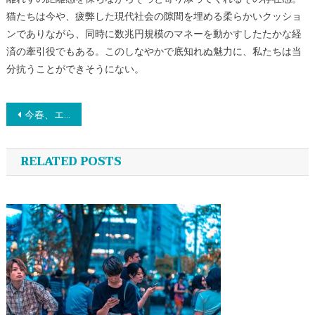
猫たちは今や、疲弊した現代社会の隙間を埋める柔らかいクッショ
ンでありながら、同時に数兆円規模のマネーを動かすしたたかな経
済の牽引役でもある。このしなやかで底知れぬ魅力に、私たちは当
分抗うことができそうにない。
投
今春、エンタメ界を牽引する若き才能たち：日向坂46大野愛実のドラマ初出演とALD1の日本快進撃
稿
RELATED POSTS
ナ
ビ
ゲ
ー