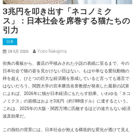
3兆円を叩き出す「ネコノミク
ス」：日本社会を席巻する猫たちの
引力
日本
Yoko Nakajima
28 5月 2026
街角の看板から、書店の平積みされた小説の表紙に至るまで、今の
日本社会で猫の姿を見かけない日はない。もはや単なる愛玩動物の
枠を超え、ひとつの巨大な経済圏を形成していると言っても過言で
はないだろう。関西大学の宮本勝浩名誉教授が発表した最新の試算
によれば、2026年に猫が日本経済にもたらす効果、いわゆる「ネコ
ノミクス」の規模はおよそ3兆円（約188億ドル）に達するという。
これは、2025年の大阪・関西万博に匹敵するほどの途方もない経済
波及効果だ。
この熱狂の背景には、日本社会が抱える構造的な変化が透けて見え