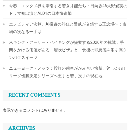
今春、エンタメ界を牽引する若き才能たち：日向坂46大野愛実の
ドラマ初出演とALD1の日本快進撃
エヌビディア決算、AI投資の熱狂と警戒が交錯する正念場へ：市
場の次なる一手は
米キング・アーサー・ベイキングが提案する2026年の挑戦：手
間をかける価値がある「層状ピザ」と、食後の罪悪感を消す高タ
ンパクスイーツ
ニューヨーク・メッツ：投打の歯車がかみ合い快勝、9年ぶりの
リーグ優勝決定シリーズへ王手と若手投手の現在地
RECENT COMMENTS
表示できるコメントはありません。
ARCHIVES