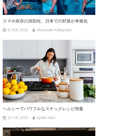
シ
ョ
スマホ依存の深刻化、日本での対策が本格化
ン
8 10月 2025
Shunsuke Kobayashi
ヘルシーでパワフルなスナックレシピ特集
23 7月 2025
Kyoko Sato