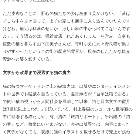
ただ皮肉なことに、肝心の猫たちの姿はあまり見かけない。「昔は
そこら中を歩き回って、よその家にも勝手に入り込んでいたんです
けどね。最近は猛暑のせいか、涼しい家の中から出てこないんです
よ」。そう語るのは、猫雑貨店「ねこあくしょん」を営み、自身も
複数の猫と暮らす山下由美子さんだ。寺町ゆえに元々野良猫が集ま
りやすかったというこの街の歴史的背景が、現在のしたたかな観光
資源へと姿を変えている。
文学から政界まで浸透する猫の魔力
猫の持つマーケティング上の破壊力は、出版やエンターテインメン
トの世界でも猛威を振るっている。夏目漱石が『吾輩は猫である』
で飼い猫の視点から人間社会を風刺して以来、猫と日本文学の蜜月
は1世紀以上にわたって続いている。村上春樹のシュールな世界観の
中に登場する猫たちや、有川浩の『旅猫リポート』、平出隆の『猫
の客』など、枚挙にいとまがない。今や出版界では、内容にまった
く関係がなくても、表紙に猫のイラストを載せるだけで売上が跳ね