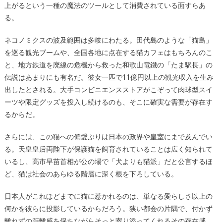
上がるという一種の魔法のツールとして消費されている面すらあ
る。
ネコノミクスの波及範囲は多岐にわたる。田代島のような「猫島」
を巡る観光ブームや、全国各地に点在する猫カフェはもちろんのこ
と、地方鉄道を廃線の危機から救った和歌山電鐵の「たま駅長」の
伝説はあまりにも有名だ。彼女一匹で11億円以上の観光収入を生み
出したとされる。大手コンビニエンスストアがこぞって肉球型スイ
ーツや限定グッズを投入し続けるのも、そこに確実な需要が存在す
るからだ。
さらには、この猫への偏愛ぶりは日本の政界や皇室にまで及んでい
る。天皇皇后両陛下が保護猫を飼育されていることは広く知られて
いるし、高市早苗首相が公の場で「犬よりも猫派」だと公言するほ
ど、猫は社会のあらゆる階層に深く根を下ろしている。
日本人がこれほどまでに猫に惹かれるのは、単なる愛らしさ以上の
何かを彼らに投影しているからだろう。狭い都会の片隅で、付かず
離れずの距離感を保ちながらそっと寄り添ってくれるその存在感。