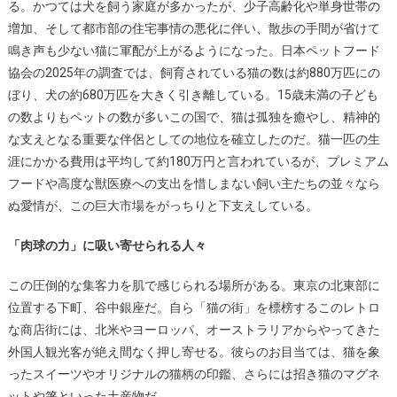
る。かつては犬を飼う家庭が多かったが、少子高齢化や単身世帯の
増加、そして都市部の住宅事情の悪化に伴い、散歩の手間が省けて
鳴き声も少ない猫に軍配が上がるようになった。日本ペットフード
協会の2025年の調査では、飼育されている猫の数は約880万匹にの
ぼり、犬の約680万匹を大きく引き離している。15歳未満の子ども
の数よりもペットの数が多いこの国で、猫は孤独を癒やし、精神的
な支えとなる重要な伴侶としての地位を確立したのだ。猫一匹の生
涯にかかる費用は平均して約180万円と言われているが、プレミアム
フードや高度な獣医療への支出を惜しまない飼い主たちの並々なら
ぬ愛情が、この巨大市場をがっちりと下支えしている。
「肉球の力」に吸い寄せられる人々
この圧倒的な集客力を肌で感じられる場所がある。東京の北東部に
位置する下町、谷中銀座だ。自ら「猫の街」を標榜するこのレトロ
な商店街には、北米やヨーロッパ、オーストラリアからやってきた
外国人観光客が絶え間なく押し寄せる。彼らのお目当ては、猫を象
ったスイーツやオリジナルの猫柄の印鑑、さらには招き猫のマグネ
ットや箸といった土産物だ。