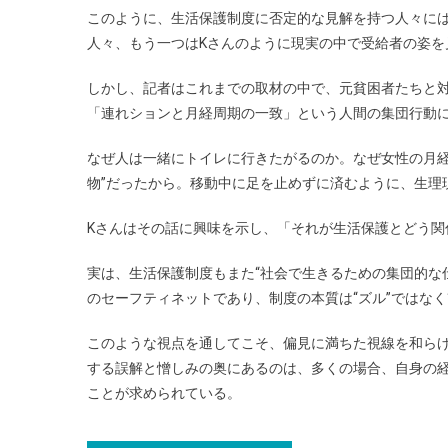
このように、生活保護制度に否定的な見解を持つ人々に
人々、もう一つはKさんのように現実の中で受給者の姿
しかし、記者はこれまでの取材の中で、元貧困者たちと
「連れションと月経周期の一致」という人間の集団行動
なぜ人は一緒にトイレに行きたがるのか。なぜ女性の月経
物”だったから。移動中に足を止めずに済むように、生理
Kさんはその話に興味を示し、「それが生活保護とどう関
実は、生活保護制度もまた“社会で生きるための集団的な
のセーフティネットであり、制度の本質は“ズル”ではなく
このような視点を通してこそ、偏見に満ちた視線を和ら
する誤解と憎しみの奥にあるのは、多くの場合、自身の
ことが求められている。