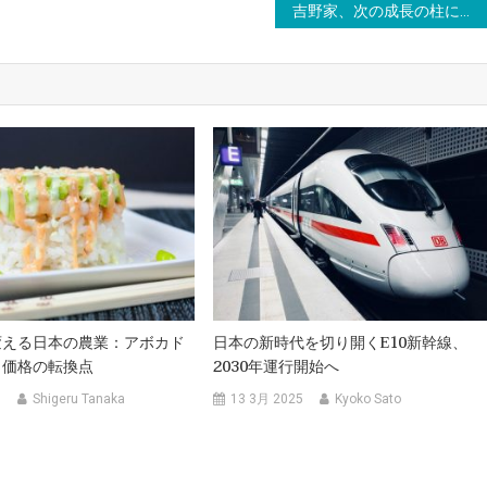
吉野家、次の成長の柱に「ラーメン」事業を本格展開へ
変える日本の農業：アボカド
日本の新時代を切り開くE10新幹線、
メ価格の転換点
2030年運行開始へ
5
Shigeru Tanaka
13 3月 2025
Kyoko Sato