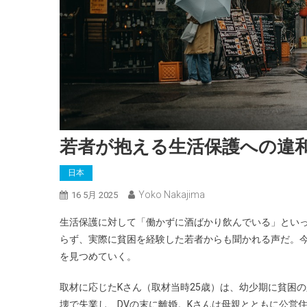
若者が抱える生活保護への違
日本
Yoko Nakajima
16 5月 2025
生活保護に対して「働かずに酒ばかり飲んでいる」とい
らず、実際に貧困を経験した若者からも聞かれる声だ。
を見つめていく。
取材に応じたKさん（取材当時25歳）は、幼少期に貧困
壊で失業し、DVの末に離婚。Kさんは母親とともに公営