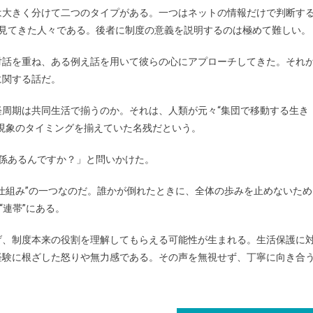
は大きく分けて二つのタイプがある。一つはネットの情報だけで判断す
を見てきた人々である。後者に制度の意義を説明するのは極めて難しい。
対話を重ね、ある例え話を用いて彼らの心にアプローチしてきた。それ
に関する話だ。
周期は共同生活で揃うのか。それは、人類が元々“集団で移動する生き
現象のタイミングを揃えていた名残だという。
係あるんですか？」と問いかけた。
仕組み”の一つなのだ。誰かが倒れたときに、全体の歩みを止めないため
“連帯”にある。
げ、制度本来の役割を理解してもらえる可能性が生まれる。生活保護に
経験に根ざした怒りや無力感である。その声を無視せず、丁寧に向き合