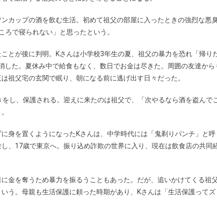
ワンカップの酒を飲む生活。初めて祖父の部屋に入ったときの強烈な悪
ころで寝られない」と思ったという。
ことが後に判明。Kさんは小学校3年生の夏、祖父の暴力を恐れ「帰り
姿を消した。夏休み中で給食もなく、数日でお金は尽きた。周囲の友達から
夜は祖父宅の玄関で眠り、朝になる前に逃げ出す日々だった。
きをし、保護される。迎えに来たのは祖父で、「次やるなら酒を盗んで
う。
プに身を置くようになったKさんは、中学時代には「鬼剃りパンチ」と呼
し、17歳で東京へ。振り込め詐欺の世界に入り、現在は飲食店の共同
日に金を奪うため暴力を振るうこともあった。だが、追いかけてくる祖
という。母親も生活保護に頼った時期があり、Kさんは「生活保護ってズ