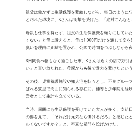
祖父は働かずに生活保護を受給しながら、毎日のように
と汚れた環境に、Kさんは衝撃を受けた。「絶対こんなと
母親も仕事を持たず、祖父の生活保護費を頼りにしていた
くない」と母に訴えると、母は1,000円だけを渡して
臭いを理由に距離を置かれ、公園で時間をつぶしながら
3日間食べ物もなく過ごした末、Kさんは近くの店で万引
い」と言い放たれた。母親からも後で暴力を受けたとい
その後、児童養護施設や知人宅を転々とし、不良グルー
ばれる髪型で周囲に知られる存在に。補導と少年院を経験
営者として生計を立てている。
当時、周囲にも生活保護を受けていた大人が多く、支給
の姿を見て、「それだけ元気なら働けるだろ」と感じた
ルくないですか？」と、率直な疑問を投げかけた。