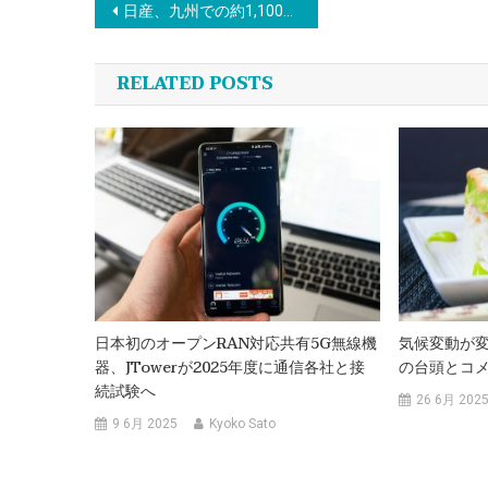
投
日産、九州での約1,100億円のEV電池工場建設計画を撤回
稿
RELATED POSTS
ナ
ビ
ゲ
ー
シ
日本初のオープンRAN対応共有5G無線機
気候変動が
器、JTowerが2025年度に通信各社と接
の台頭とコ
ョ
続試験へ
26 6月 202
ン
9 6月 2025
Kyoko Sato