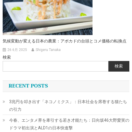
気候変動が変える日本の農業：アボカドの台頭とコメ価格の転換点
26 6月 2025
Shigeru Tanaka
検索
検索
RECENT POSTS
3兆円を叩き出す「ネコノミクス」：日本社会を席巻する猫たち
の引力
今春、エンタメ界を牽引する若き才能たち：日向坂46大野愛実の
ドラマ初出演とALD1の日本快進撃