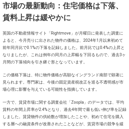
市場の最新動向：住宅価格は下落、
賃料上昇は緩やかに
英国の不動産情報サイト「Rightmove」が月曜日に発表した調査に
よると、今月売りに出された物件の価格は、2024年1月以来初めて
前年同月比で0.1%の下落を記録しました。前月比では0.4%の上昇と
なりましたが、これは例年の同月の上昇幅を下回るもので、過去3ヶ
月間の下落傾向を引き継ぐ形となっています。
この価格下落は、特に物件価格が高額なイングランド南部で顕著に
見られます。専門家は、今後の固定資産税改正を巡る不透明感が市
場心理に影響を与えている可能性を指摘しています。
一方で、賃貸市場に関する調査会社「Zoopla」のデータでは、平均
賃料の年間上昇率が2.4%となり、過去4年間で最も低い伸び率を記録
しました。賃貸物件の供給数が増加したことや、初めて住宅を購入
する層への融資条件が改善されたことなどが、賃貸市場の競争を緩