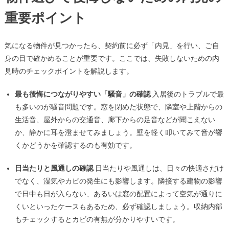
重要ポイント
気になる物件が見つかったら、契約前に必ず「内見」を行い、ご自
身の目で確かめることが重要です。ここでは、失敗しないための内
見時のチェックポイントを解説します。
最も後悔につながりやすい「騒音」の確認
入居後のトラブルで最
も多いのが騒音問題です。窓を閉めた状態で、隣室や上階からの
生活音、屋外からの交通音、廊下からの足音などが聞こえない
か、静かに耳を澄ませてみましょう。壁を軽く叩いてみて音が響
くかどうかを確認するのも有効です。
日当たりと風通しの確認
日当たりや風通しは、日々の快適さだけ
でなく、湿気やカビの発生にも影響します。隣接する建物の影響
で日中も日が入らない、あるいは窓の配置によって空気が通りに
くいといったケースもあるため、必ず確認しましょう。収納内部
もチェックするとカビの有無が分かりやすいです。