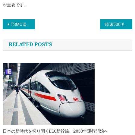
が重要です。
投
TSMC進出が変える熊本の未来 日本の半導体戦略の中核へ
時速500キロ超のリニアモーターカー：日本の鉄道が目指す未来と環境への挑戦
稿
RELATED POSTS
ナ
ビ
ゲ
ー
シ
ョ
日本の新時代を切り開くE10新幹線、2030年運行開始へ