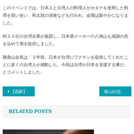
このイベントでは、日本人と台湾人の料理人がホタテを使用した料
理を競い合い、和太鼓の演奏なども行われ、会場は賑やかになりま
した。
約２０社の台湾企業が協賛し、日本酒メーカーの八海山も感謝の意
を込めて酒を提供しました。
陳唐山会長は「２年前、日本が台湾にワクチンを提供してくれたこ
とに多くの台湾人が感動した。今回は台湾が日本を支援する番だ」
とコメントしました。
投
【図解】11月の日本人出国者数、103万人 －日本政府観光局（速報）
篠山紀信さんの追悼に宮沢りえが感謝、写真集「Ｓａｎｔａ Ｆｅ」で記念
稿
RELATED POSTS
ナ