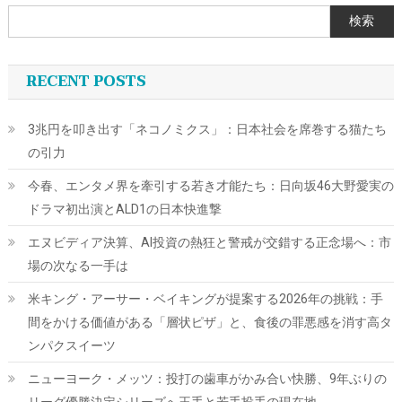
検索
RECENT POSTS
3兆円を叩き出す「ネコノミクス」：日本社会を席巻する猫たち
の引力
今春、エンタメ界を牽引する若き才能たち：日向坂46大野愛実の
ドラマ初出演とALD1の日本快進撃
エヌビディア決算、AI投資の熱狂と警戒が交錯する正念場へ：市
場の次なる一手は
米キング・アーサー・ベイキングが提案する2026年の挑戦：手
間をかける価値がある「層状ピザ」と、食後の罪悪感を消す高タ
ンパクスイーツ
ニューヨーク・メッツ：投打の歯車がかみ合い快勝、9年ぶりの
リーグ優勝決定シリーズへ王手と若手投手の現在地