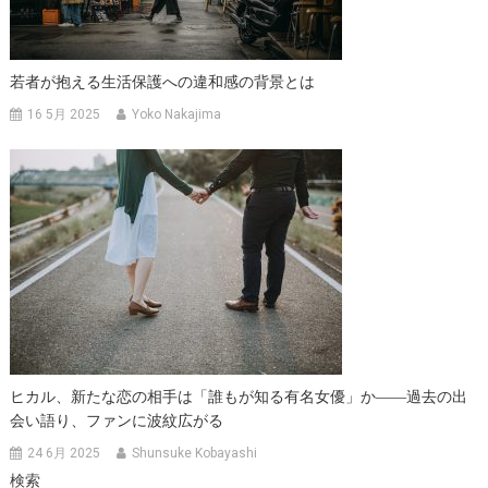
若者が抱える生活保護への違和感の背景とは
16 5月 2025
Yoko Nakajima
ヒカル、新たな恋の相手は「誰もが知る有名女優」か――過去の出
会い語り、ファンに波紋広がる
24 6月 2025
Shunsuke Kobayashi
検索