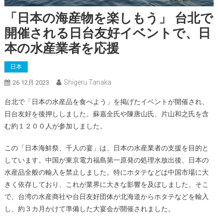
「日本の海産物を楽しもう」 台北で
開催される日台友好イベントで、日
本の水産業者を応援
日本
Shigeru Tanaka
26 12月 2023
台北で「日本の水産品を食べよう」を掲げたイベントが開催され、
日台友好を後押ししました。蘇嘉全氏や陳唐山氏、片山和之氏を含
む約１２００人が参加しました。
この「日本海鮮祭、千人の宴」は、日本の水産業者の支援を目的と
しています。中国が東京電力福島第一原発の処理水放出後、日本の
水産品全般の輸入を禁止しました。特にホタテなどは中国市場に大
きく依存しており、これが業界に大きな影響を及ぼしました。そこ
で、台湾の水産商社や台日友好団体が北海道からホタテなどを輸入
し、約３カ月かけて準備した大宴会が開催されました。