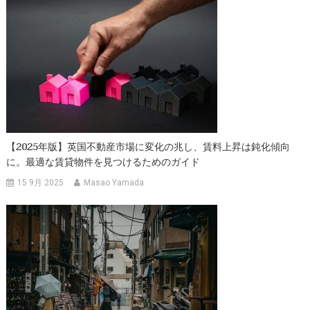
ビ
ゲ
ー
シ
ョ
【2025年版】英国不動産市場に変化の兆し、賃料上昇は鈍化傾向
ン
に。最適な賃貸物件を見つけるためのガイド
15 9月 2025
Masao Yamada