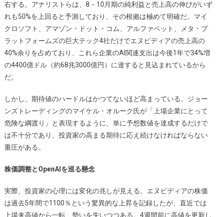
右する。アナリストらは、8－10月期の純利益と売上高の伸びがいず
れも50%を上回ると予測しており、その根拠は極めて明確だ。マイ
クロソフト、アマゾン・ドット・コム、アルファベット、メタ・プ
ラットフォームズの巨大テック4社だけでエヌビディアの売上高の
40%余りを占めており、これら企業のAI関連支出は今後1年で34%増
の4400億ドル（約68兆3000億円）に達すると見込まれているから
だ。
しかし、期待値のハードルはかつてないほど高まっている。ジョー
ンズトレーディングのマイケル・オルーク氏が「上場企業にとって
危険な綱渡り」と表現するように、単に予想数値を達成するだけで
は不十分であり、投資家の高まる期待に応え続けなければならない
重圧がある。
株価調整とOpenAIを巡る懸念
実際、投資家の心理には変化の兆しが見える。エヌビディアの株価
は過去5年間で1100％という驚異的な上昇を記録したが、直近では
上場来高値から一転、勢いを失いつつある。4週間前に高値を更新し