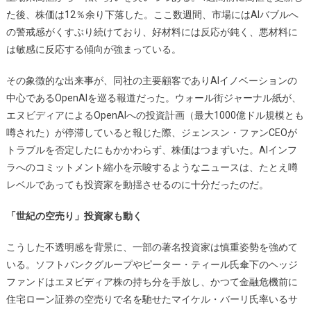
た後、株価は12％余り下落した。ここ数週間、市場にはAIバブルへ
の警戒感がくすぶり続けており、好材料には反応が鈍く、悪材料に
は敏感に反応する傾向が強まっている。
その象徴的な出来事が、同社の主要顧客でありAIイノベーションの
中心であるOpenAIを巡る報道だった。ウォール街ジャーナル紙が、
エヌビディアによるOpenAIへの投資計画（最大1000億ドル規模とも
噂された）が停滞していると報じた際、ジェンスン・ファンCEOが
トラブルを否定したにもかかわらず、株価はつまずいた。AIインフ
ラへのコミットメント縮小を示唆するようなニュースは、たとえ噂
レベルであっても投資家を動揺させるのに十分だったのだ。
「世紀の空売り」投資家も動く
こうした不透明感を背景に、一部の著名投資家は慎重姿勢を強めて
いる。ソフトバンクグループやピーター・ティール氏傘下のヘッジ
ファンドはエヌビディア株の持ち分を手放し、かつて金融危機前に
住宅ローン証券の空売りで名を馳せたマイケル・バーリ氏率いるサ