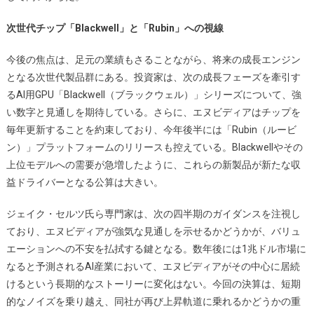
次世代チップ「Blackwell」と「Rubin」への視線
今後の焦点は、足元の業績もさることながら、将来の成長エンジン
となる次世代製品群にある。投資家は、次の成長フェーズを牽引す
るAI用GPU「Blackwell（ブラックウェル）」シリーズについて、強
い数字と見通しを期待している。さらに、エヌビディアはチップを
毎年更新することを約束しており、今年後半には「Rubin（ルービ
ン）」プラットフォームのリリースも控えている。Blackwellやその
上位モデルへの需要が急増したように、これらの新製品が新たな収
益ドライバーとなる公算は大きい。
ジェイク・セルツ氏ら専門家は、次の四半期のガイダンスを注視し
ており、エヌビディアが強気な見通しを示せるかどうかが、バリュ
エーションへの不安を払拭する鍵となる。数年後には1兆ドル市場に
なると予測されるAI産業において、エヌビディアがその中心に居続
けるという長期的なストーリーに変化はない。今回の決算は、短期
的なノイズを乗り越え、同社が再び上昇軌道に乗れるかどうかの重