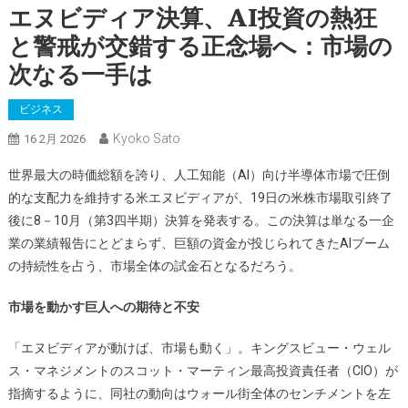
エヌビディア決算、AI投資の熱狂
と警戒が交錯する正念場へ：市場の
次なる一手は
ビジネス
Kyoko Sato
16 2月 2026
世界最大の時価総額を誇り、人工知能（AI）向け半導体市場で圧倒
的な支配力を維持する米エヌビディアが、19日の米株市場取引終了
後に8－10月（第3四半期）決算を発表する。この決算は単なる一企
業の業績報告にとどまらず、巨額の資金が投じられてきたAIブーム
の持続性を占う、市場全体の試金石となるだろう。
市場を動かす巨人への期待と不安
「エヌビディアが動けば、市場も動く」。キングスビュー・ウェル
ス・マネジメントのスコット・マーティン最高投資責任者（CIO）が
指摘するように、同社の動向はウォール街全体のセンチメントを左