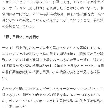
イオン・アセット・マネジメントに至っては、エヌビディア株のプ
ットオプション（売る権利）を取得したことが明らかになった。市
場関係者の間では、2026年会計年度以降、同社の驚異的な売上高の
伸びが徐々に鈍化していくとの見方が広がっていることも、弱気派
の論拠となっている。
「押し目買い」の好機か
一方で、歴史的なパターンは全く異なるシナリオを示唆している。
エヌビディア株が割安な水準に留まる期間は短く、投資家が再び殺
到することで株価が反発・上昇するというのが過去の常だ。現在の
経済環境や投資家の慎重姿勢は1、2年前とは異なるとはいえ、今回
の株価調整は絶好の「押し目買い」の機会であるとの見方も根強
い。
AIチップ市場におけるエヌビディアのリーダーシップは依然として
揺るぎない。顧客が独自チップの開発を進めるケースはあるもの
の、AIシステムのバックボーンとして同社製品への依存度は依然と
して高いからだ。