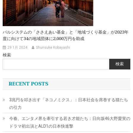
パルシステムの「ささえあい基金」と「地域づくり基金」が2023年
度に向けて34の地域団体に2,000万円を助成
29 1月 2024
Shunsuke Kobayashi
検索
検索
RECENT POSTS
3兆円を叩き出す「ネコノミクス」：日本社会を席巻する猫たち
の引力
今春、エンタメ界を牽引する若き才能たち：日向坂46大野愛実の
ドラマ初出演とALD1の日本快進撃