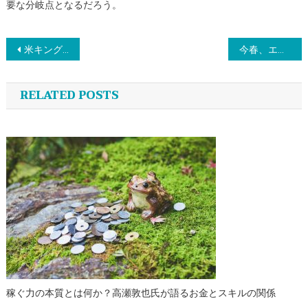
要な分岐点となるだろう。
投
米キング・アーサー・ベイキングが提案する2026年の挑戦：手間をかける価値がある「層状ピザ」と、食後の罪悪感を消す高タンパクスイーツ
今春、エンタメ界を牽引する若き才能たち：日向坂46大野愛実のドラマ初出演とALD1の日本快進撃
稿
RELATED POSTS
ナ
ビ
ゲ
ー
シ
ョ
稼ぐ力の本質とは何か？高瀬敦也氏が語るお金とスキルの関係