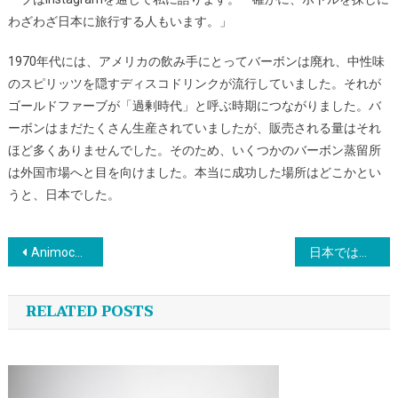
わざわざ日本に旅行する人もいます。」
1970年代には、アメリカの飲み手にとってバーボンは廃れ、中性味
のスピリッツを隠すディスコドリンクが流行していました。それが
ゴールドファーブが「過剰時代」と呼ぶ時期につながりました。バ
ーボンはまだたくさん生産されていましたが、販売される量はそれ
ほど多くありませんでした。そのため、いくつかのバーボン蒸留所
は外国市場へと目を向けました。本当に成功した場所はどこかとい
うと、日本でした。
投
Animoca Brands JapanがKDDIとWeb3メタバースプロジェクトで提携
日本では赤ちゃん用おむつの販売が見合わなくなるほど子供の出生数が少ない。このメーカーは大人用にシフトする
稿
RELATED POSTS
ナ
ビ