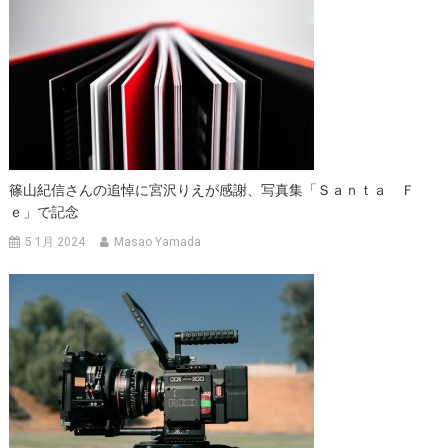
ゲ
ー
シ
ョ
篠山紀信さんの追悼に宮沢りえが感謝、写真集「Ｓａｎｔａ Ｆ
ン
Ｅ」で記念
5 1月 2024
Masao Yamada