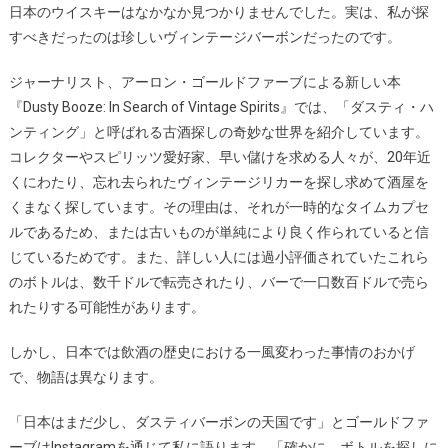
日本のウイスキーはなかなか見つかりませんでした。実は、私が探
すべきだったのは珍しいヴィンテージバーボンだったのです。
ジャーナリスト、アーロン・ゴールドファーブによる新しい本
『Dusty Booze: In Search of Vintage Spirits』では、「ダスティ・ハ
ンティング」と呼ばれる古酒探しの奇妙な世界を紹介しています。
コレクターやスピリッツ愛好家、早い儲けを求める人々が、20年近
くにわたり、忘れ去られたヴィンテージリカーを探し求めて酒屋を
くまなく探しています。その理由は、それが一時的なタイムカプセ
ルであるため、または古いものが単純により良く作られていると信
じているためです。また、詳しい人には過小評価されていたこれら
のボトルは、数千ドルで転売されたり、バーで一口数百ドルで売ら
れたりする可能性があります。
しかし、日本では飲酒の歴史における一風変わった事情のおかげ
で、物語は異なります。
「日本はまだ少し、ダスティバーボンの天国です」とゴールドファ
ーブはInstagramを通じて私に語ります。「確かに、ボトルを探しに