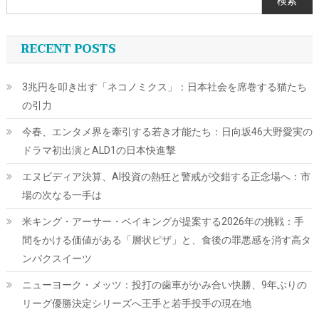
検索
RECENT POSTS
3兆円を叩き出す「ネコノミクス」：日本社会を席巻する猫たち
の引力
今春、エンタメ界を牽引する若き才能たち：日向坂46大野愛実の
ドラマ初出演とALD1の日本快進撃
エヌビディア決算、AI投資の熱狂と警戒が交錯する正念場へ：市
場の次なる一手は
米キング・アーサー・ベイキングが提案する2026年の挑戦：手
間をかける価値がある「層状ピザ」と、食後の罪悪感を消す高タ
ンパクスイーツ
ニューヨーク・メッツ：投打の歯車がかみ合い快勝、9年ぶりの
リーグ優勝決定シリーズへ王手と若手投手の現在地