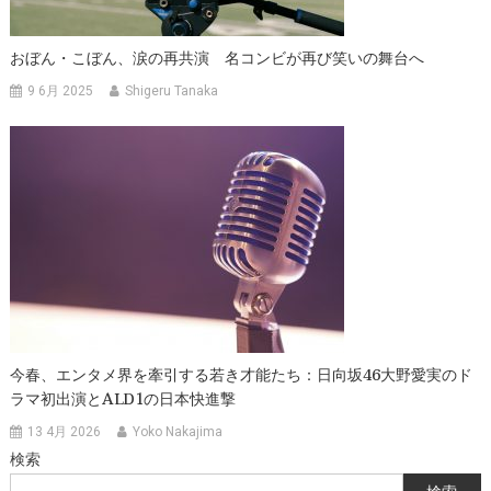
おぼん・こぼん、涙の再共演 名コンビが再び笑いの舞台へ
9 6月 2025
Shigeru Tanaka
今春、エンタメ界を牽引する若き才能たち：日向坂46大野愛実のド
ラマ初出演とALD1の日本快進撃
13 4月 2026
Yoko Nakajima
検索